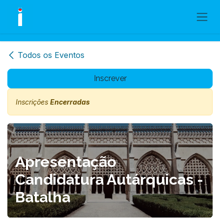
Skip to Content
Todos os Eventos
Inscrever
Inscrições
Encerradas
Apresentação
Candidatura Autárquicas -
Batalha