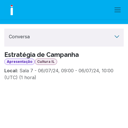
Skip to Content
Conversa
Estratégia de Campanha
Apresentação
Cultura IL
Local:
Sala 7
-
06/07/24, 09:00
-
06/07/24, 10:00
(
UTC
) (
1 hora
)