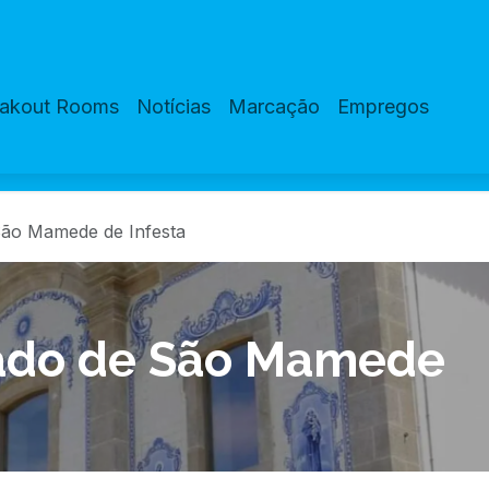
eakout Rooms
Notícias
Marcação
Empregos
São Mamede de Infesta
cado de São Mamede